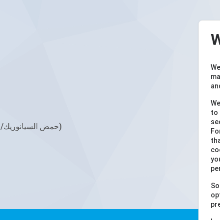
W
We
ma
an
We
to
se
10 أقراص CYA-Test (حمض السيانوريك/مثبت حمض السيانوريك)
Fo
th
co
yo
pe
So
op
pr