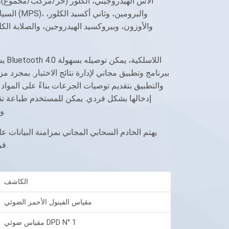
الأس الهيدروجيني، الكلور (حر/مركب/مجموع)، 
السيانوريك
والأوزون، وبيروكسيد الهيدروجين، والصلابة الكلي
ببرنامج وتطبيق مجاني لإدارة نتائج الاختبار. بمجرد مزا
والتطبيق بتقديم توصيات الجرعات بناءً على المواد ال
إدخالها بشكل فردي. يمكن للمستخدم طباعة تقار
المؤشر، مثل LSI، وغير ذلك الكثير.
يهتم الخادم السحابي المجاني بمزامنة البيانات عل
قرر المستخدم استخدام هذه الميزة.
الكاشف
مقياس الفينول الأحمر الضوئي
مقياس ضوئي DPD N° 1