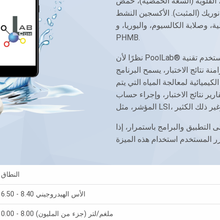
القلوية (السعة الحمضية)، حمض
 (المثبت). الأكسجين النشط (MPS)، والبرومين، وثاني أكسيد الكلور،
ة، وصلابة الكالسيوم، واليوريا، و
PHMB.
نظرًا لأن PoolLab® يستخدم تقنية Bluetooth 4.0 اللاسلكية، يمكن توصيله بسهولة
منة نتائج الاختبار، يسمح البرنامج
كيميائية لمعالجة المياه التي يتم
ير نتائج الاختبار، وإجراء حساب
ى التطبيق والبرامج باستمرار، إذا
النطاق
6.50 - 8.40 الأس الهيدروجيني
0.00 - 8.00 ملغم/لتر (جزء من المليون)