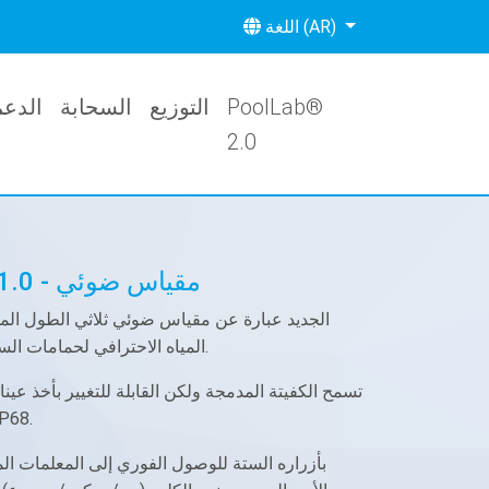
اللغة (AR)
PoolLab®
التوزيع
السحابة
الدعم
2.0
PoolLab® PoolLab 1.0 - مقياس ضوئي
المياه الاحترافي لحمامات السباحة والمنتجعات الصحية الخاصة.
تسمح الكفيتة المدمجة ولكن القابلة للتغيير بأخذ عي
في ®P PoolLab المقاوم للم