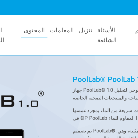
الأسئلة
تنزيل
المعلمات
المحتوى
ا
الشائعة
ال
جهاز PoolLab® 1.0 الجديد عبارة عن مقياس ضوئي ثلاثي الطول الموجي لتحليل
نات سريعة من الماء بمجرد غمسها
اء IP68.
تم تصميم PoolLab® بأزراره الستة للوصول الفوري إلى المعلمات المثبتة، وهي: