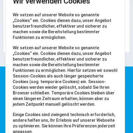
Wir verwenden Cookies
I'm not a robot
Wir setzen auf unserer Website so genannte
„Cookies“ ein. Cookies dienen dazu, unser Angebot
benutzerfreundlicher, effektiver und sicherer zu
machen sowie die Bereitstellung bestimmter
ABSENDEN
Funktionen zu ermöglichen.
Wir setzen auf unserer Website so genannte
„Cookies“ ein. Cookies dienen dazu, unser Angebot
benutzerfreundlicher, effektiver und sicherer zu
machen sowie die Bereitstellung bestimmter
Funktionen zu ermöglichen. Hierfür setzen wir sowohl
Water-i.d. GmbH
Session-Cookies als auch länger gespeicherte
Cookies (sog. temporäre Cookies) ein. Session-
Cookies werden wieder gelöscht, sobald Sie Ihren
Daimlerstr. 20
Browser schließen. Temporäre Cookies bleiben über
einen längeren Zeitraum erhalten, können aber zu
76344 Eggenstein
jedem Zeitpunkt manuell gelöscht werden.
Deutschland
Einige Cookies sind zwingend technisch erforderlich,
Tel. +49 (0) 721-782029-0
andere helfen uns, Ihr Erlebnis auf unserer Webseite
Fax +49 (0) 721-782029-11
zu optimieren. Sie können Ihre Präferenzen jederzeit
anpassen.