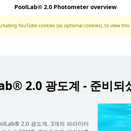
PoolLab® 2.0 Photometer overview
including YouTube cookies (as optional cookies), to view thi
Lab® 2.0 광도계 - 준비
olLab® 2.0 광도계.
3개의 파라미터