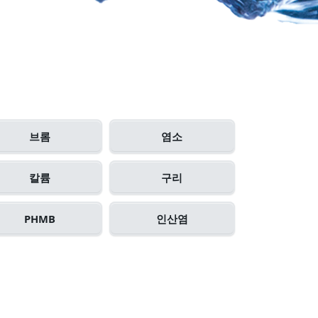
브롬
염소
칼륨
구리
PHMB
인산염