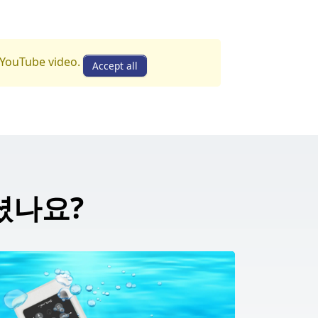
s YouTube video.
Accept all
되셨나요?