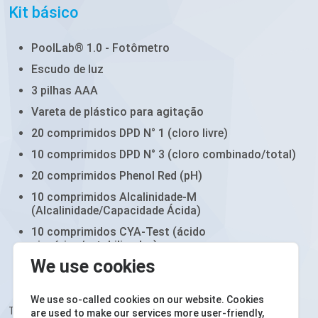
Kit básico
PoolLab® 1.0 - Fotômetro
Escudo de luz
3 pilhas AAA
Vareta de plástico para agitação
20 comprimidos DPD N° 1 (cloro livre)
10 comprimidos DPD N° 3 (cloro combinado/total)
20 comprimidos Phenol Red (pH)
10 comprimidos Alcalinidade-M
(Alcalinidade/Capacidade Ácida)
10 comprimidos CYA-Test (ácido
cianúrico/estabilizador)
We use cookies
Manual impresso
We use so-called cookies on our website. Cookies
Todas as pastilhas são de grau fotométrico!
are used to make our services more user-friendly,