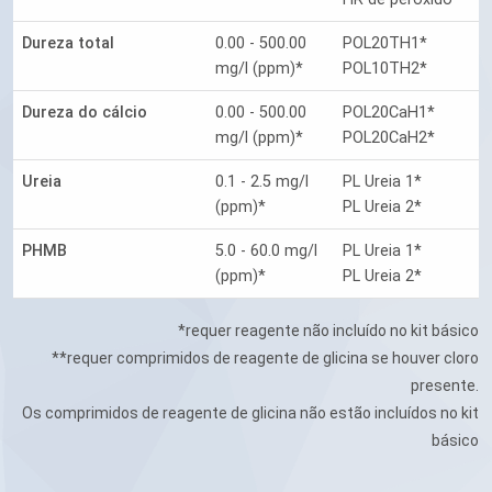
Dureza total
0.00 - 500.00
POL20TH1*
mg/l (ppm)*
POL10TH2*
Dureza do cálcio
0.00 - 500.00
POL20CaH1*
mg/l (ppm)*
POL20CaH2*
Ureia
0.1 - 2.5 mg/l
PL Ureia 1*
(ppm)*
PL Ureia 2*
PHMB
5.0 - 60.0 mg/l
PL Ureia 1*
(ppm)*
PL Ureia 2*
*requer reagente não incluído no kit básico
**requer comprimidos de reagente de glicina se houver cloro
presente.
Os comprimidos de reagente de glicina não estão incluídos no kit
básico