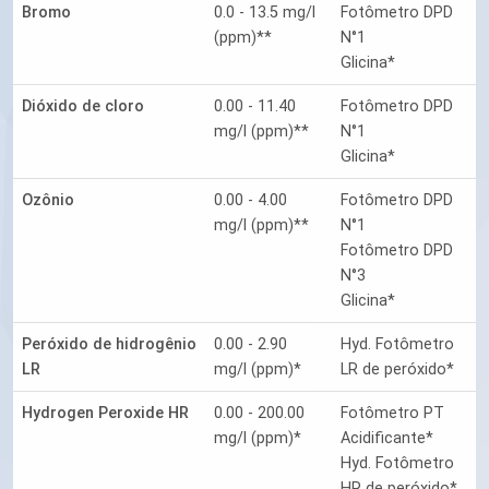
Bromo
0.0 - 13.5 mg/l
Fotômetro DPD
(ppm)**
N°1
Glicina*
Dióxido de cloro
0.00 - 11.40
Fotômetro DPD
mg/l (ppm)**
N°1
Glicina*
Ozônio
0.00 - 4.00
Fotômetro DPD
mg/l (ppm)**
N°1
Fotômetro DPD
N°3
Glicina*
Peróxido de hidrogênio
0.00 - 2.90
Hyd. Fotômetro
LR
mg/l (ppm)*
LR de peróxido*
Hydrogen Peroxide HR
0.00 - 200.00
Fotômetro PT
mg/l (ppm)*
Acidificante*
Hyd. Fotômetro
HR de peróxido*