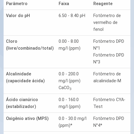
Parâmetro
Faixa
Reagente
Valor do pH
6.50 - 8.40 pH
Fotômetro de
vermelho de
fenol
Cloro
0.00 - 8.00
Fotômetro DPD
(livre/combinado/total)
mg/l (ppm)
N°1
Fotômetro DPD
N°3
Alcalinidade
0.0 - 200.0
Fotômetro de
(capacidade ácida)
mg/l (ppm)
alcalinidade-M
CaCO
3
Ácido cianúrico
0.0 - 160.0
Fotômetro CYA-
(estabilizador)
mg/l (ppm)
Test
Oxigênio ativo (MPS)
0.0 - 30.0 mg/l
Fotômetro DPD
(ppm)*
N°4*