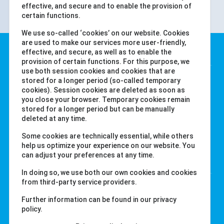
effective, and secure and to enable the provision of
certain functions.
We use so-called ‘cookies’ on our website. Cookies
are used to make our services more user-friendly,
Water-i.d. GmbH
effective, and secure, as well as to enable the
provision of certain functions. For this purpose, we
use both session cookies and cookies that are
Daimlerstr. 20
stored for a longer period (so-called temporary
cookies). Session cookies are deleted as soon as
76344 Eggenstein
you close your browser. Temporary cookies remain
Alemanha
stored for a longer period but can be manually
Tel. +49 (0) 721-782029-0
deleted at any time.
Fax +49 (0) 721-782029-11
Some cookies are technically essential, while others
help us optimize your experience on our website. You
can adjust your preferences at any time.
Links
In doing so, we use both our own cookies and cookies
from third-party service providers.
labcom.cloud
water-id.com
Further information can be found in our privacy
policy.
primelab.org