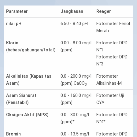
Parameter
Jangkauan
Reagen
nilai pH
6.50 - 8.40 pH
Fotometer Fenol
Merah
Klorin
0.00 - 8.00 mg/l
Fotometer DPD
(bebas/gabungan/total)
(ppm)
N°1
Fotometer DPD
N°3
Alkalinitas (Kapasitas
0.0 - 200.0 mg/l
Fotometer
Asam)
(ppm) CaCO
Alkalinitas-M
3
Asam Sianurat
0.0 - 160.0 mg/l
Fotometer Uji
(Penstabil)
(ppm)
CYA
Oksigen Aktif (MPS)
0.0 - 30.0 mg/l
Fotometer DPD
(ppm)*
N°4*
Bromin
0.0 - 13.5 mg/l
Fotometer DPD