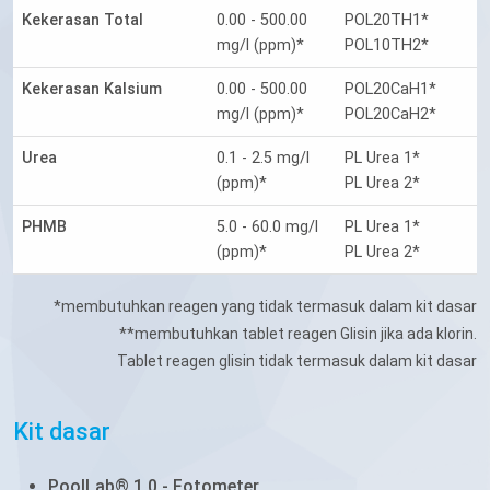
Kekerasan Total
0.00 - 500.00
POL20TH1*
mg/l (ppm)*
POL10TH2*
Kekerasan Kalsium
0.00 - 500.00
POL20CaH1*
mg/l (ppm)*
POL20CaH2*
Urea
0.1 - 2.5 mg/l
PL Urea 1*
(ppm)*
PL Urea 2*
PHMB
5.0 - 60.0 mg/l
PL Urea 1*
(ppm)*
PL Urea 2*
*membutuhkan reagen yang tidak termasuk dalam kit dasar
**membutuhkan tablet reagen Glisin jika ada klorin.
Tablet reagen glisin tidak termasuk dalam kit dasar
Kit dasar
PoolLab® 1.0 - Fotometer