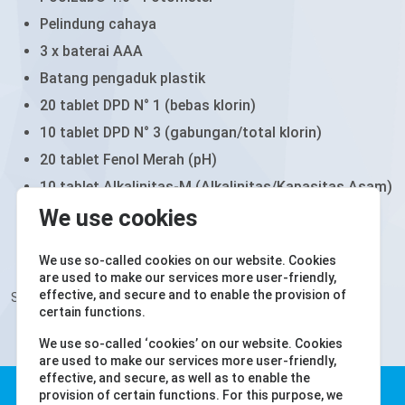
Pelindung cahaya
3 x baterai AAA
Batang pengaduk plastik
20 tablet DPD N° 1 (bebas klorin)
10 tablet DPD N° 3 (gabungan/total klorin)
20 tablet Fenol Merah (pH)
10 tablet Alkalinitas-M (Alkalinitas/Kapasitas Asam)
We use cookies
10 tablet CYA-Test (Asam Sianurat / Penstabil)
Manual cetak
We use so-called cookies on our website. Cookies
are used to make our services more user-friendly,
effective, and secure and to enable the provision of
Semua tablet adalah kelas Photometer!
certain functions.
We use so-called ‘cookies’ on our website. Cookies
are used to make our services more user-friendly,
effective, and secure, as well as to enable the
Water-i.d. GmbH
provision of certain functions. For this purpose, we