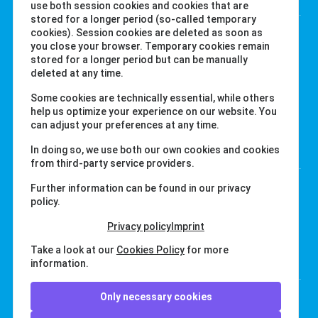
use both session cookies and cookies that are
stored for a longer period (so-called temporary
Daimlerstr. 20
cookies). Session cookies are deleted as soon as
you close your browser. Temporary cookies remain
76344 Eggenstein
stored for a longer period but can be manually
Jerman
deleted at any time.
Tel. +49 (0) 721-782029-0
Some cookies are technically essential, while others
Fax +49 (0) 721-782029-11
help us optimize your experience on our website. You
can adjust your preferences at any time.
Tautan
In doing so, we use both our own cookies and cookies
from third-party service providers.
labcom.cloud
Further information can be found in our privacy
policy.
water-id.com
primelab.org
Privacy policy
Imprint
Take a look at our
Cookies Policy
for more
API
information.
Only necessary cookies
PoolLab BLE API