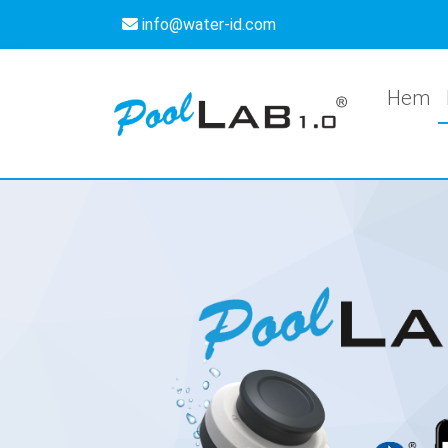
info@water-id.com
Hem