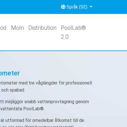
Språk (SE)
töd
Moln
Distribution
PoolLab®
2.0
ometer
otometer med tre våglängder för professionell
r och spabad.
tt möjliggör snabb vattenprovtagning genom
8 vattentäta PoolLab®.
är utformad för omedelbar åtkomst till de