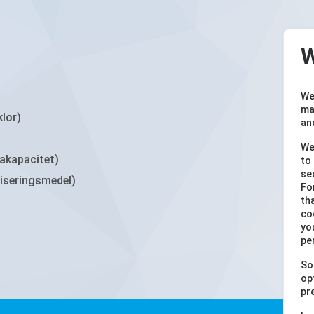
W
We
ma
klor)
an
We
rakapacitet)
to
se
liseringsmedel)
Fo
th
co
yo
pe
So
op
pr