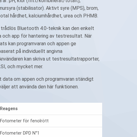
 är: pH, klor (fritt/kombinerat/totalt),
anursyra (stabilisator). Aktivt syre (MPS), brom,
 total hårdhet, kalciumhårdhet, urea och PHMB.
rådlös Bluetooth 4.0-teknik kan den enkelt
a och app för hantering av testresultat. När
erats kan programvaran och appen ge
serat på individuellt angivna
nvändaren kan skriva ut testresultatrapporter,
 LSI, och mycket mer.
 att data om appen och programvaran ständigt
äljer att använda den här funktionen.
Reagens
Fotometer för fenolrött
Fotometer DPD N°1