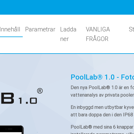
Innehåll
Parametrar
Ladda
VANLIGA
S
ner
FRÅGOR
PoolLab® 1.0 - Fot
Den nya PoolLab® 1.0 är en f
vattenanalys av privata poole
En inbyggd men utbytbar kyve
att bara doppa den i den IP6
PoolLab® med sina 6 knappar 