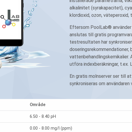
installerade parametrarna, vilka
alkalinitet (syrakapacitet), cy
klordioxid, ozon, väteperoxid,
Eftersom PoolLab® använder t
anslutas till gratis programvar
testresultaten har synkronis
doseringsrekommendationer, ba
vattenbehandlingskemikalier. A
utföra indexberäkningar, t.ex.
En gratis molnserver ser till
synkroniseras om användaren v
Område
6.50 - 8.40 pH
0.00 - 8.00 mg/l (ppm)